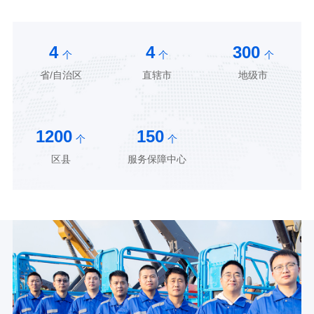
4
4
300
个
个
个
省/自治区
直辖市
地级市
1200
150
个
个
区县
服务保障中心