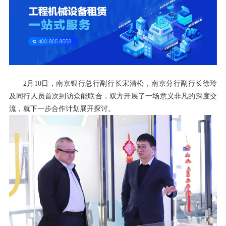
2月10日，南京银行总行副行长宋清松，南京分行副行长徐玲
及同行人员首次到访众能联合，双方开展了一场意义非凡的深度交
流，就下一步合作计划展开探讨。