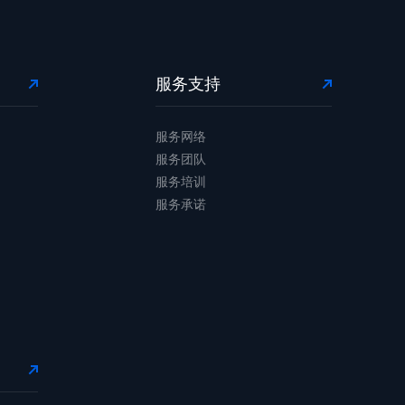
服务支持
服务网络
服务团队
服务培训
服务承诺