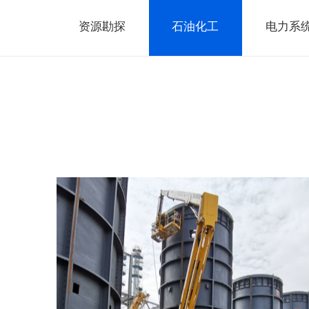
资源勘探
石油化工
电力系