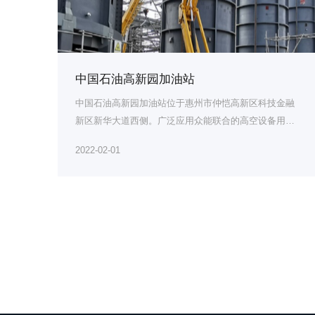
中国石油高新园加油站
中国石油高新园加油站位于惠州市仲恺高新区科技金融
新区新华大道西侧。广泛应用众能联合的高空设备用于
加油...
2022-02-01