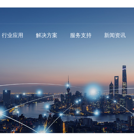
行业应用
解决方案
服务支持
新闻资讯