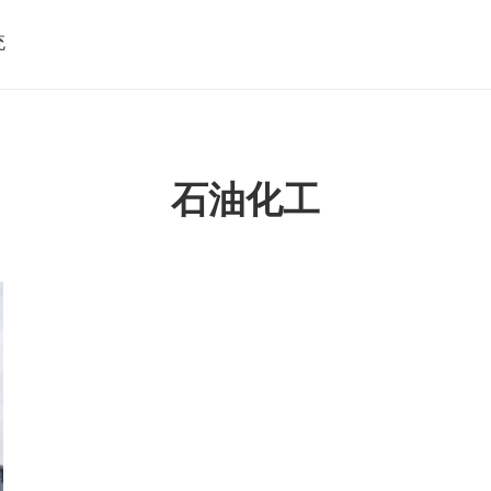
统
石油化工