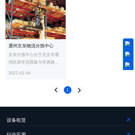
通州京东物流分拣中心
京东分拣中心位于北京市通
州区房辛店西路与辛房路交
叉路口往东南约80米。广泛
2022-01-04
应用众能联合的叉车，用于
货物...
1
设备租赁
行业应用