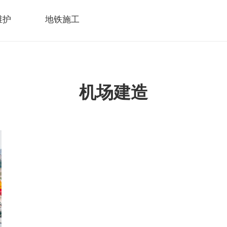
维护
地铁施工
机场建造