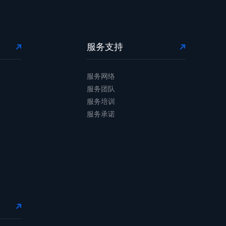
服务支持
服务网络
服务团队
服务培训
服务承诺