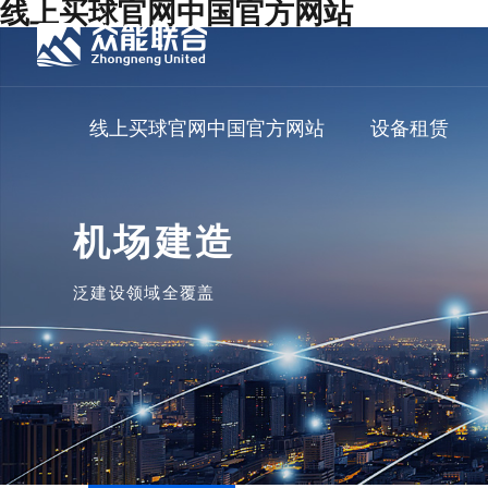
线上买球官网中国官方网站
线上买球官网中国官方网站
设备租赁
机场建造
泛建设领域全覆盖