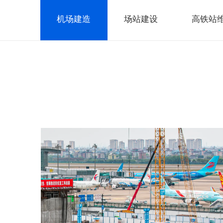
机场建造
场站建设
高铁站